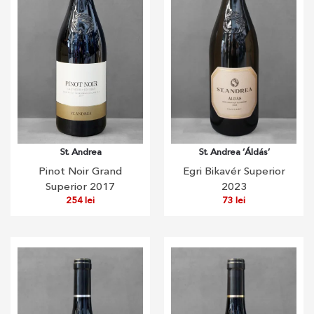
St. Andrea
St. Andrea ‘Áldás’
Pinot Noir Grand
Egri Bikavér Superior
Superior 2017
2023
254
lei
73
lei