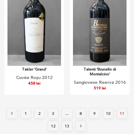
Takler ‘Grand’
Talenti ‘Brunello di
Montalcino’
Cuvée Roșu 2012
Sangiovese Riserva 2016
458
lei
519
lei
1
2
3
…
8
9
10
11
12
13