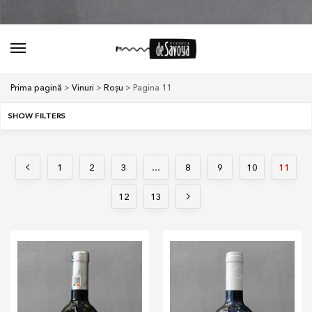
Prima pagină
>
Vinuri
>
Roșu
> Pagina 11
SHOW FILTERS
1
2
3
…
8
9
10
11
12
13