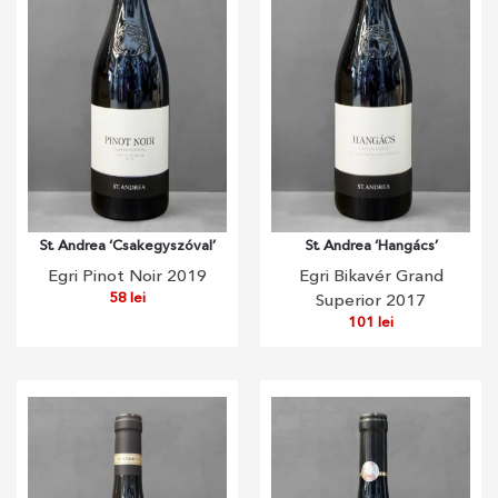
St. Andrea ‘Csakegyszóval’
St. Andrea ‘Hangács’
Egri Pinot Noir 2019
Egri Bikavér Grand
58
lei
Superior 2017
101
lei