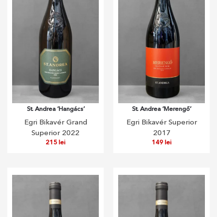
St. Andrea ‘Hangács’
St. Andrea ‘Merengő’
Egri Bikavér Grand
Egri Bikavér Superior
Superior 2022
2017
215
lei
149
lei