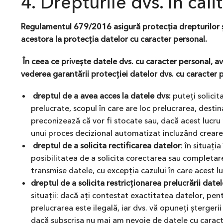
4. Drepturile dvs. în cal
Regulamentul 679/2016 asigură protecția drepturilor și 
acestora la protecția datelor cu caracter personal.
În ceea ce privește datele dvs. cu caracter personal, av
vederea garantării protecției datelor dvs. cu caracter 
dreptul de a avea acces la datele dvs:
puteți solicit
prelucrate, scopul în care are loc prelucrarea, desti
preconizează că vor fi stocate sau, dacă acest lucru n
unui proces decizional automatizat incluzând crearea
dreptul de a solicita rectificarea datelor
: în situați
posibilitatea de a solicita corectarea sau completare
transmise datele, cu excepția cazului în care acest 
dreptul de a solicita restricționarea prelucrării date
situații: dacă ați contestat exactitatea datelor, pe
prelucrarea este ilegală, iar dvs. vă opuneți ștergerii
dacă subscrisa nu mai am nevoie de datele cu caracter