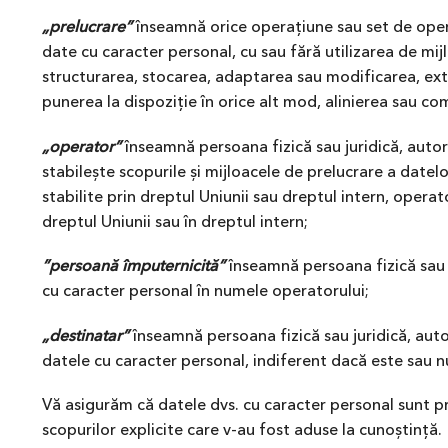
„prelucrare”
înseamnă orice operațiune sau set de opera
date cu caracter personal, cu sau fără utilizarea de mi
structurarea, stocarea, adaptarea sau modificarea, extr
punerea la dispoziție în orice alt mod, alinierea sau co
„operator”
înseamnă persoana fizică sau juridică, autor
stabilește scopurile și mijloacele de prelucrare a datelo
stabilite prin dreptul Uniunii sau dreptul intern, opera
dreptul Uniunii sau în dreptul intern;
”persoană împuternicită”
înseamnă persoana fizică sau j
cu caracter personal în numele operatorului;
„destinatar”
înseamnă persoana fizică sau juridică, autor
datele cu caracter personal, indiferent dacă este sau n
Vă asigurăm că datele dvs. cu caracter personal sunt pr
scopurilor explicite care v-au fost aduse la cunoștință.