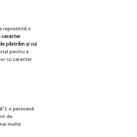
s reprezintă o
u caracter
de păstrăm și cui
ial pentru a
lor cu caracter
tă”); o persoană
ent de
 mai multe