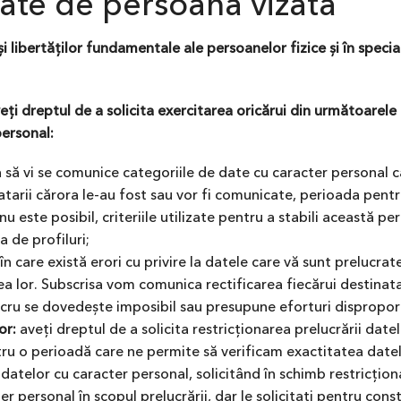
itate de persoană vizată
libertăților fundamentale ale persoanelor fizice și în specia
eți dreptul de a solicita exercitarea oricărui din următoarele 
personal:
a să vi se comunice categoriile de date cu caracter personal c
natarii cărora le-au fost sau vor fi comunicate, perioada pentr
u este posibil, criteriile utilizate pentru a stabili această pe
 de profiluri;
a în care există erori cu privire la datele care vă sunt prelucrat
a lor. Subscrisa vom comunica rectificarea fiecărui destinata
lucru se dovedește imposibil sau presupune eforturi dispropo
lor:
aveți dreptul de a solicita restricționarea prelucrării dat
ntru o perioadă care ne permite să verificam exactitatea date
 datelor cu caracter personal, solicitând în schimb restricționar
 personal în scopul prelucrării, dar le solicitați pentru cons