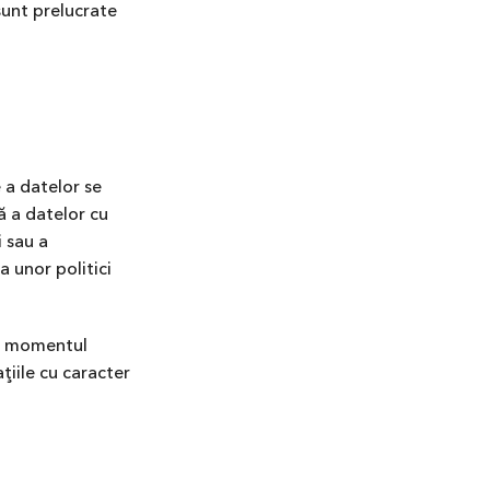
sunt prelucrate
 a datelor se
ă a datelor cu
i sau a
a unor politici
 În momentul
ţiile cu caracter