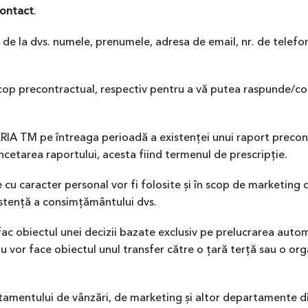
ontact
.
 de la dvs. numele, prenumele, adresa de email, nr. de telefon
scop precontractual, respectiv pentru a vă putea raspunde/co
ERIA TM pe întreaga perioadă a existenței unui raport precon
încetarea raportului, acesta fiind termenul de prescripție.
cu caracter personal vor fi folosite și în scop de marketing d
xistență a consimțământului dvs.
fac obiectul unei decizii bazate exclusiv pe prelucrarea autom
i nu vor face obiectul unul transfer către o țară terță sau o or
rtamentului de vânzări, de marketing și altor departamente d