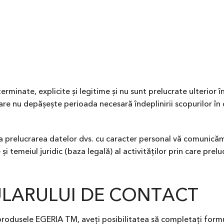
erminate, explicite și legitime și nu sunt prelucrate ulterior 
are nu depășește perioada necesară îndeplinirii scopurilor în 
 la prelucrarea datelor dvs. cu caracter personal vă comunicăm
 temeiul juridic (baza legală) al activităților prin care prel
LARULUI DE CONTACT
 produsele EGERIA TM, aveți posibilitatea să completați form