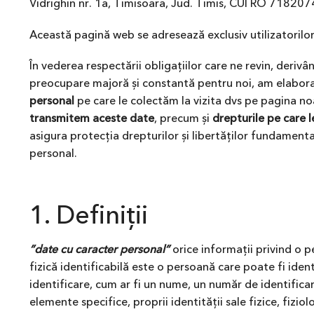
Vidrighin nr. 1a, Timisoara, Jud. Timis, CUI RO 718207
Această pagină web se adresează exclusiv utilizatorilor
În vederea respectării obligațiilor care ne revin, deriv
preocupare majoră și constantă pentru noi, am elabor
personal
pe care le colectăm la vizita dvs pe pagina n
transmitem aceste date
, precum și
drepturile pe care l
asigura protecția drepturilor și libertăților fundamental
personal.
1. Definiții
”date cu caracter personal”
orice informații privind o p
fizică identificabilă este o persoană care poate fi identi
identificare, cum ar fi un nume, un număr de identificar
elemente specifice, proprii identității sale fizice, fizio