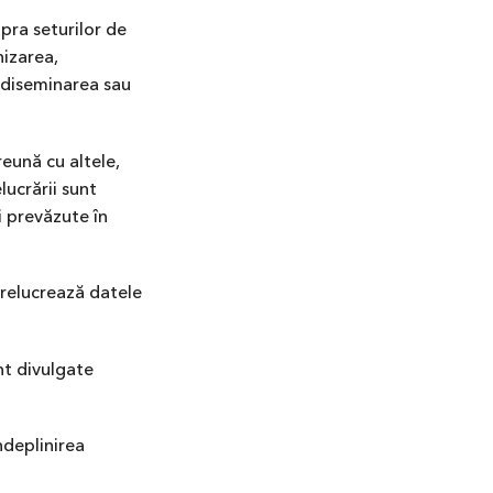
pra seturilor de
nizarea,
, diseminarea sau
eună cu altele,
lucrării sunt
i prevăzute în
prelucrează datele
nt divulgate
ndeplinirea