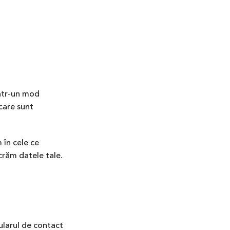
într-un mod
care sunt
 în cele ce
ucrăm datele tale.
ularul de contact