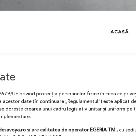
ACASĂ
tate
9/UE privind protecția persoanelor fizice în ceea ce prive
e a acestor date (în continuare „Regulamentul”) este aplicat d
 dorește crearea unui cadru legislativ unitar și uniform pe te
 implementare.
desavoya.ro
și are
calitatea de operator
EGERIA TM.,
cu sediu