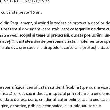
4, Nr. O.R.C.: J35/176/1995.
 cu vârsta peste 16 ani.
ând din Regulament, și având în vedere că protecția datelor dv
at prezentul document, care stabilește
categoriile de date c
oastră web,
scopul și temeiul prelucrării,
durata prelucrării
,
un
e aveți în calitatea dvs de persoana vizata,
implementate spec
e ale dvs. și în special a dreptului acestora la protecția date
ersoană fizică identificată sau identificabilă („persoana viza
ficată, direct sau indirect, în special prin referire la un elem
e, date de localizare, un identificator online, sau la unul sau
logice, genetice, psihice, economice, culturale sau sociale.