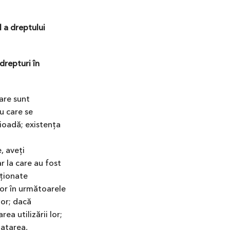
l a dreptului
drepturi în
are sunt
u care se
rioadă; existența
e, aveți
r la care au fost
rționate
elor în următoarele
lor; dacă
ea utilizării lor;
tatarea,