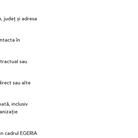
, județ și adresa
ntacta în
tractual sau
irect sau alte
ată, inclusiv
ganizație
in cadrul EGERIA