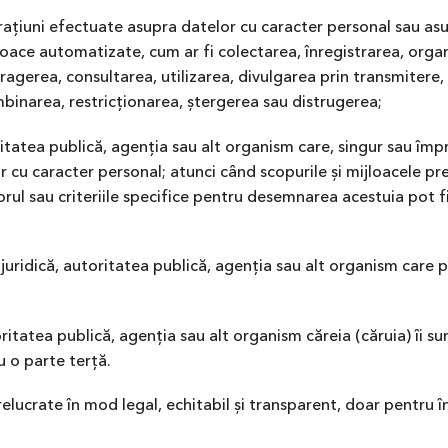
țiuni efectuate asupra datelor cu caracter personal sau asu
jloace automatizate, cum ar fi colectarea, înregistrarea, orga
agerea, consultarea, utilizarea, divulgarea prin transmitere
mbinarea, restricționarea, ștergerea sau distrugerea;
itatea publică, agenția sau alt organism care, singur sau împr
r cu caracter personal; atunci când scopurile și mijloacele pre
torul sau criteriile specifice pentru desemnarea acestuia pot f
uridică, autoritatea publică, agenția sau alt organism care 
itatea publică, agenția sau alt organism căreia (căruia) îi su
u o parte terță.
elucrate în mod legal, echitabil și transparent, doar pentru î