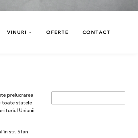
VINURI
OFERTE
CONTACT
ște prelucrarea
e toate statele
ritoriul Uniunii
l în str. Stan