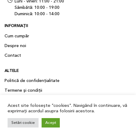
Luni - vineri: 11:00 - 21:00
Sâmbătă: 10:00 - 19:00
Duminică: 10:00 - 14:00
INFORMAȚII
Cum cumpăr
Despre noi
Contact
ALTELE
Politică de confidențialitate
Termene și condiții
Politica cookie
Acest site folosește "cookies". Navigând în continuare, vă
ANPC
exprimați acordul asupra folosirii acestora.
Setări cookie
Acept
© Copyright ENOTECA DE SAVOYA 2026