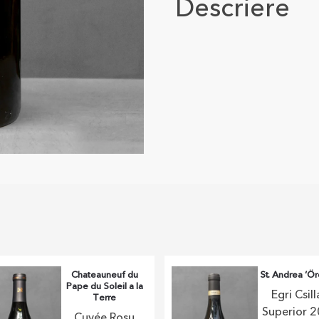
Descriere
Chateauneuf du
St. Andrea ‘Ö
Pape du Soleil a la
Egri Csil
Terre
Superior 
Cuvée Roșu