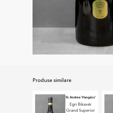
Produse similare
St. Andrea ‘Hangács’
Egri Bikavér
Grand Superior