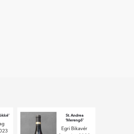
rökké’
St. Andrea
‘Merengő’
lag
Egri Bikavér
2023