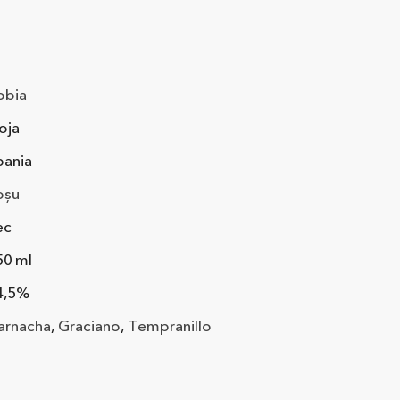
obia
oja
pania
oșu
ec
50 ml
4,5%
arnacha
,
Graciano
,
Tempranillo