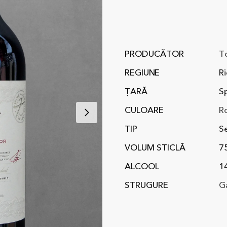
PRODUCĂTOR
T
REGIUNE
Ri
ȚARĂ
S
CULOARE
R
TIP
S
VOLUM STICLĂ
7
ALCOOL
1
STRUGURE
G