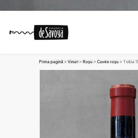
Prima pagină
>
Vinuri
>
Roșu
>
Cuvée roșu
> Tobia ‘