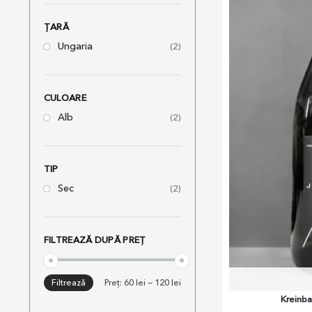
ȚARĂ
Ungaria
(2)
CULOARE
Alb
(2)
TIP
Sec
(2)
FILTREAZĂ DUPĂ PREȚ
Filtrează
Preț:
60 lei
—
120 lei
Kreinba