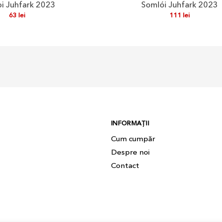
i Juhfark 2023
Somlói Juhfark 2023
63
lei
111
lei
INFORMAȚII
Cum cumpăr
Despre noi
Contact