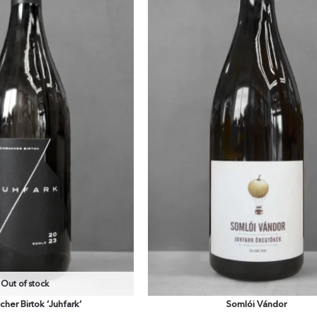
Out of stock
cher Birtok ‘Juhfark’
Somlói Vándor