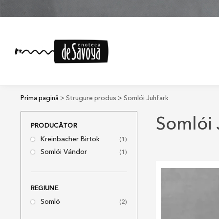
Prima pagină
> Strugure produs > Somlói Juhfark
Somlói 
PRODUCĂTOR
Kreinbacher Birtok
(1)
Somlói Vándor
(1)
REGIUNE
Somló
(2)