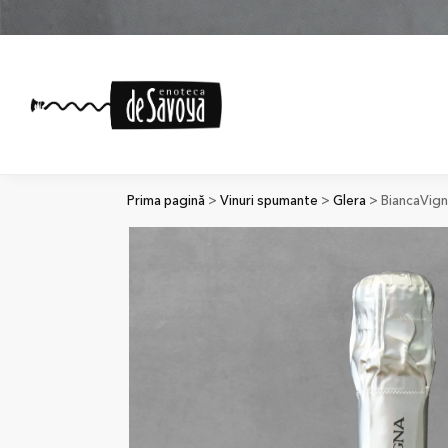
Prima pagină
>
Vinuri spumante
>
Glera
> BiancaVigna