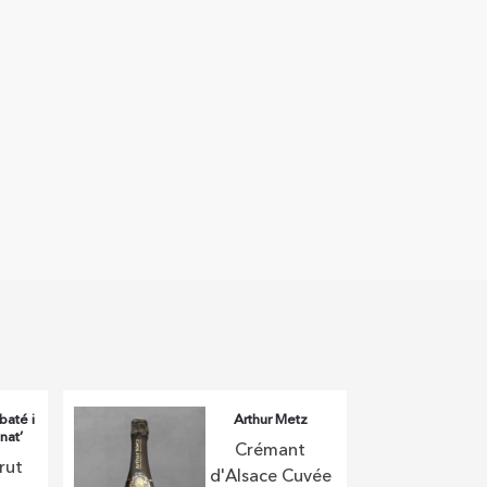
baté i
Arthur Metz
nat’
Crémant
rut
d'Alsace Cuvée