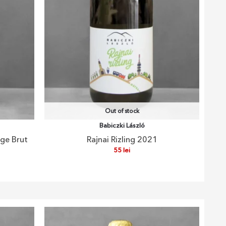
Out of stock
Babiczki László
ige Brut
Rajnai Rizling 2021
55
lei