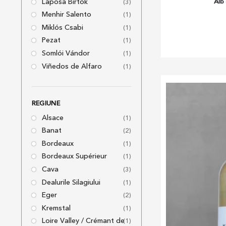
Alb
Laposa Birtok
(3)
Menhir Salento
(1)
Miklós Csabi
(1)
Pezat
(1)
Somlói Vándor
(1)
Viñedos de Alfaro
(1)
REGIUNE
Alsace
(1)
Banat
(2)
Bordeaux
(1)
Bordeaux Supérieur
(1)
Cava
(3)
Dealurile Silagiului
(1)
Eger
(2)
Kremstal
(1)
Loire Valley / Crémant de
(1)