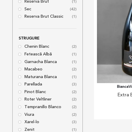
Reserva Brut
(1)
Sec
(42)
Reserva Brut Classic
(1)
STRUGURE
Chenin Blanc
(2)
Fetească Albă
(1)
Garnacha Blanca
(1)
Macabeo
(2)
Maturana Blanca
(1)
Parellada
(3)
BiancaVi
Pinot Blanc
(2)
Extra 
Roter Veltliner
(2)
Tempranillo Blanco
(2)
Viura
(2)
Xarel-lo
(3)
Zenit
(1)