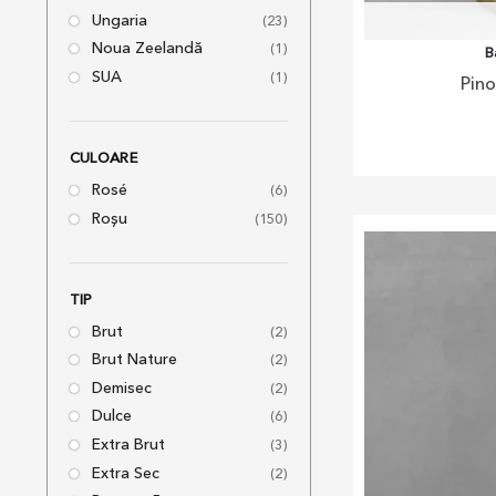
Ungaria
(23)
Noua Zeelandă
(1)
B
SUA
(1)
Pino
CULOARE
Rosé
(6)
Roșu
(150)
TIP
Brut
(2)
Brut Nature
(2)
Demisec
(2)
Dulce
(6)
Extra Brut
(3)
Extra Sec
(2)