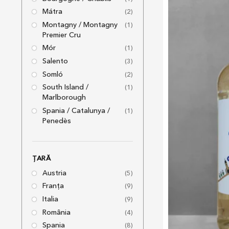
Mátra
(2)
Montagny / Montagny
(1)
Premier Cru
Mór
(1)
Salento
(3)
Somló
(2)
South Island /
(1)
Marlborough
Spania / Catalunya /
(1)
Penedès
ȚARĂ
Austria
(5)
Franța
(9)
Italia
(9)
România
(4)
Spania
(8)