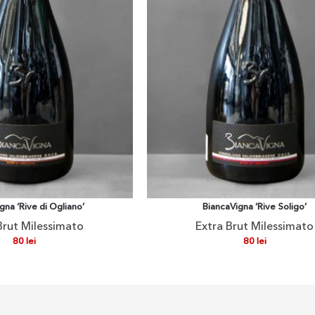
gna ‘Rive di Ogliano’
BiancaVigna ‘Rive Soligo’
Brut Milessimato
Extra Brut Milessimato
80
lei
80
lei