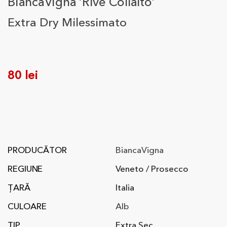
BiancaVigna ‘Rive Collalto’
Extra Dry Milessimato
80
lei
PRODUCĂTOR
BiancaVigna
REGIUNE
Veneto / Prosecco
ȚARĂ
Italia
CULOARE
Alb
TIP
Extra Sec