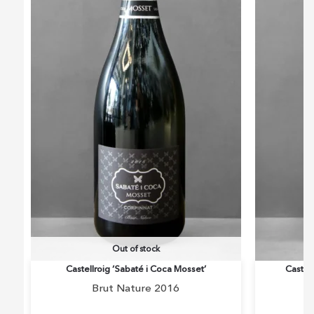
Out of stock
Castellroig ‘Sabaté i Coca Mosset’
Castell
Brut Nature 2016